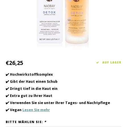
Haarpflege
Saisonkollektion Frühjahr/Sommer 2026
Schrö
Andere
Peeli
Baby- und Kinderbetreuung
Männerpflege
€26,25
AUF LAGER
✔️ Hochwirkstoffkomplex
✔️ Gibt der Haut einen Schub
✔️ Dringt tief in die Haut ein
✔️ Extra gut zu Ihrer Haut
✔️ Verwenden Sie sie unter Ihrer Tages- und Nachtpflege
✔️ Vegan
Lesen Sie mehr
BITTE WÄHLEN SIE:
*