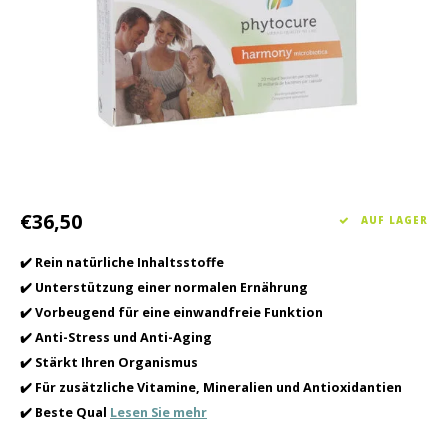
Haarpflege
Saisonkollektion Frühjahr/Sommer 2026
Schrö
Andere
Peeli
Baby- und Kinderbetreuung
Männerpflege
€36,50
AUF LAGER
✔️ Rein natürliche Inhaltsstoffe
✔️ Unterstützung einer normalen Ernährung
✔️ Vorbeugend für eine einwandfreie Funktion
✔️ Anti-Stress und Anti-Aging
✔️ Stärkt Ihren Organismus
✔️ Für zusätzliche Vitamine, Mineralien und Antioxidantien
✔️ Beste Qual
Lesen Sie mehr