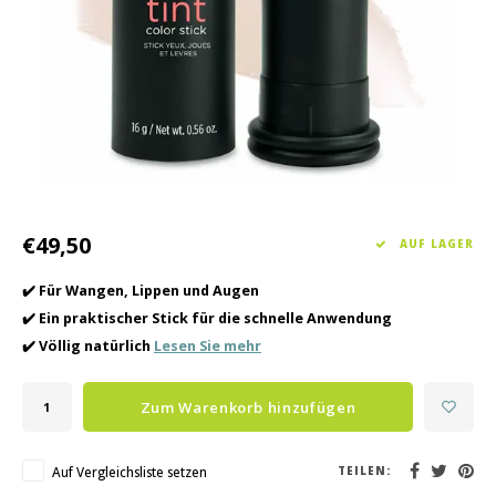
Haarpflege
Saisonkollektion Frühjahr/Sommer 2026
Schrö
Andere
Peeli
Baby- und Kinderbetreuung
Männerpflege
€49,50
AUF LAGER
✔️ Für Wangen, Lippen und Augen
✔️ Ein praktischer Stick für die schnelle Anwendung
✔️ Völlig natürlich
Lesen Sie mehr
Zum Warenkorb hinzufügen
Auf Vergleichsliste setzen
TEILEN: