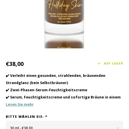
Haarpflege
Saisonkollektion Frühjahr/Sommer 2026
Schrö
Andere
Peeli
Baby- und Kinderbetreuung
Männerpflege
€38,00
AUF LAGER
✔️ Verleiht einen gesunden, strahlenden, bräunenden
Strandglanz (kein Selbstbräuner)
✔️ Zwei-Phasen-Serum-Feuchtigkeitscreme
✔️ Serum, Feuchtigkeitscreme und sofortige Bräune in einem
Lesen Sie mehr
BITTE WÄHLEN SIE:
*
30 ml - €38,00