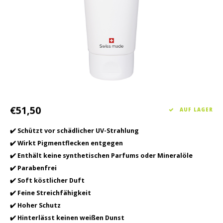
Haarpflege
Saisonkollektion Frühjahr/Sommer 2026
Schrö
Andere
Peeli
Baby- und Kinderbetreuung
Männerpflege
€51,50
AUF LAGER
✔️ Schützt vor schädlicher UV-Strahlung
✔️ Wirkt Pigmentflecken entgegen
✔️ Enthält keine synthetischen Parfums oder Mineralöle
✔️ Parabenfrei
✔️ Soft köstlicher Duft
✔️ Feine Streichfähigkeit
✔️ Hoher Schutz
✔️ Hinterlässt keinen weißen Dunst