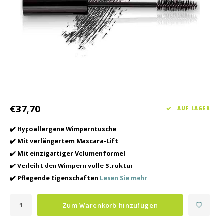
Haarpflege
Saisonkollektion Frühjahr/Sommer 2026
Schrö
Andere
Peeli
Baby- und Kinderbetreuung
Männerpflege
€37,70
AUF LAGER
✔️ Hypoallergene Wimperntusche
✔️ Mit verlängertem Mascara-Lift
✔️ Mit einzigartiger Volumenformel
✔️ Verleiht den Wimpern volle Struktur
✔️ Pflegende Eigenschaften
Lesen Sie mehr
Zum Warenkorb hinzufügen