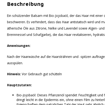
Beschreibung
Ein schützender Balsam mit Bio-Jojobaöl, der das Haar mit einer 
beschweren. Es verhindert, dass das Haar antistatisch wird und ma
ätherische Öle aus Zitrone, Nelke und Lavendel sowie Algen- und P
Brennnessel und Schafgarbe), die das Haar revitalisieren, hydratis
Anweisungen:
Nach der Haarwäsche auf die Haarsträhnen und -spitzen auftragen
ausspülen.
Hinweis:
Vor Gebrauch gut schütteln
Hauptzutaten:
Bio-Jojobaöl: Dieses Pflanzenöl spendet Feuchtigkeit und fü
dringt leicht in die Epidermis ein, ohne einen Film zu hinter
Eigenschaften dem natürlichen Talg der Haut sehr ähnlich si