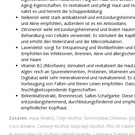
Aging-Eigenschaften. Es revitalisiert und pflegt Haut und
nährt es und hemmt die Schuppenbildung.
Nelkenöl: wirkt stark antibakteriell und entzündungshem
und Akne empfohlen, außerdem ist es ein Antioxidans.
Zitronenöl: wirkt entzündungshemmend und lindert Hautirrit
Behandlung von Cellulite verwendet. Es stimuliert die Kapill
und erhöht den Widerstand und die Mikrozirkulation.
Lavendelöl: sorgt für Entspannung und Wohlbefinden und 
Empfohlen bei Infektionen, Brennen, Akne und allergischen 
und Haare
Vitamin B2 (Riboflavin): stimuliert und revitalisiert die Hau
Algen: reich an Spurenelementen, Proteinen, Vitaminen u
Digitata) wirkt sehr mineralisierend und revitalisierend. Es 
Vorbeugung von Falten und feinen Linien empfohlen. Darüb
feuchtigkeitsspendende Eigenschaften.
Birkenblattextrakt, Brennnessel, Salbei-Schafgarbe: Diese
entzündungshemmend, durchblutungsfördernd und empfieh
empfindlicher Kopfhaut.
Zutaten:
Aqua (Water), Cetyl Alcohol, Simmondsia Chinensis (Jo
Coco-Betaine, Cetearyl Alcohol, Isopropyl Alcohol, PEG-40 Castor Oi
9Lemon) Peel Oil, Sodium Dehydroacetate, Laminaria Digitata (Alg