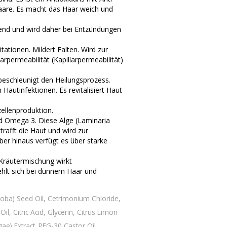
 Haare. Es macht das Haar weich und
mend und wird daher bei Entzündungen
ationen. Mildert Falten. Wird zur
arpermeabilität (Kapillarpermeabilität)
beschleunigt den Heilungsprozess.
Hautinfektionen. Es revitalisiert Haut
tzellenproduktion.
nd Omega 3. Diese Alge (Laminaria
strafft die Haut und wird zur
er hinaus verfügt es über starke
 Kräutermischung wirkt
lt sich bei dünnem Haar und
joba) Seed Oil, Cetrimonium Chloride,
l, Citric Acid, Glycerin, Citrus Limon
ae) Extract. PEG-30 Castor Oil,