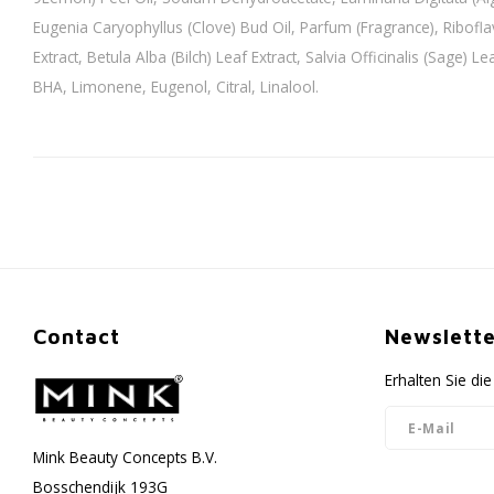
Eugenia Caryophyllus (Clove) Bud Oil, Parfum (Fragrance), Riboflav
Extract, Betula Alba (Bilch) Leaf Extract, Salvia Officinalis (Sage) Lea
BHA, Limonene, Eugenol, Citral, Linalool.
Contact
Newslette
Erhalten Sie d
Mink Beauty Concepts B.V.
Bosschendijk 193G