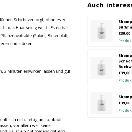
Auch interes
dünnen Schicht versorgt, ohne es zu
Shamp
cht das Haar seidig weich. Es enthält
Süßma
€39,00
flanzenextrakte (Salbei, Birkenblatt,
Produk
ieren und stärken.
Shamp
Schac
Buchw
. 2 Minuten einwirken lassen und gut
€39,00
Produk
Shamp
€39,00
Produk
hlt sich nicht fettig an. Jojobaöl
lassen, vor allem weil seine
nd. Es ist ein Antioxidans mit Anti-