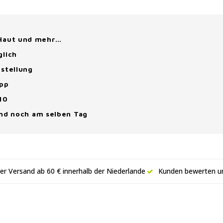
 Haut und mehr…
glich
stellung
App
10
and noch am selben Tag
er Versand ab 60 € innerhalb der Niederlande
Kunden bewerten un