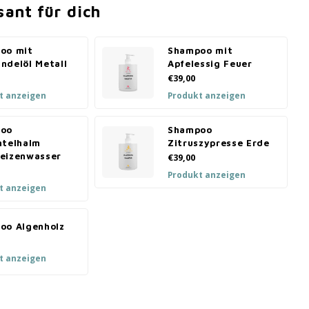
sant für dich
oo mit
Shampoo mit
ndelöl Metall
Apfelessig Feuer
€39,00
t anzeigen
Produkt anzeigen
oo
Shampoo
htelhalm
Zitruszypresse Erde
eizenwasser
€39,00
Produkt anzeigen
t anzeigen
oo Algenholz
t anzeigen