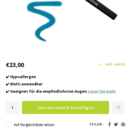
Haarpflege
Saisonkollektion Frühjahr/Sommer 2026
Schrö
Andere
Peeli
Baby- und Kinderbetreuung
Männerpflege
€23,00
AUF LAGER
✔️ Hypoallergen
✔️ Multi anwendbar
✔️ Geeignet für die empfindlichsten Augen
Lesen Sie mehr
Zum Warenkorb hinzufügen
Auf Vergleichsliste setzen
TEILEN: