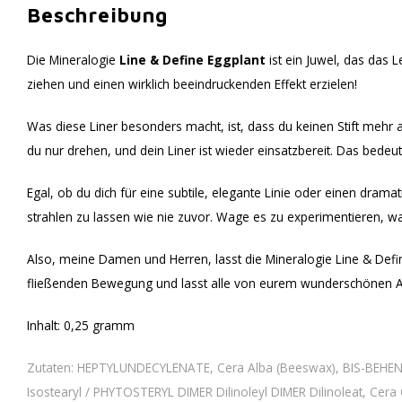
Beschreibung
Die Mineralogie
Line & Define Eggplant
ist ein Juwel, das das 
ziehen und einen wirklich beeindruckenden Effekt erzielen!
Was diese Liner besonders macht, ist, dass du keinen Stift mehr a
du nur drehen, und dein Liner ist wieder einsatzbereit. Das bede
Egal, ob du dich für eine subtile, elegante Linie oder einen dram
strahlen zu lassen wie nie zuvor. Wage es zu experimentieren, wa
Also, meine Damen und Herren, lasst die Mineralogie Line & Defin
fließenden Bewegung und lasst alle von eurem wunderschönen Auge
Inhalt: 0,25 gramm
Zutaten: HEPTYLUNDECYLENATE, Cera Alba (Beeswax), BIS-BEHENYL /
Isostearyl / PHYTOSTERYL DIMER Dilinoleyl DIMER Dilinoleat, 