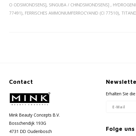
O ODSMONDSENS], SINGUBA / CHINDSMONDSENS] , HYDROGENIER
77491), FERRISCHES AMMONIUMFERROCYANID (CI 77510), TITANDIO
Contact
Newslette
Erhalten Sie d
Mink Beauty Concepts B.V.
Bosschendijk 193G
Folge uns
4731 DD Oudenbosch