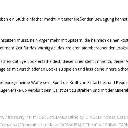
Leben ein Stück einfacher macht! Mit einer fließenden Bewegung kann
nspitzen musst. Kein Ärger mehr mit Spitzern, die heimlich deinen kost
utet mehr Zeit für das Wichtigste: das Kreieren atemberaubender Looks!
atischen Cat-Eye-Look entscheidest, dieser Liner steht immer zu deiner
ge es mit verschiedenen Looks zu spielen und lass deine innere Schön
e eure geheime Waffe sein. Spürt die Kraft von Einfachheit und Bequeml
n-Make-up verblüfft sein. Es ist Zeit zu strahlen und mit der Mineral
 Isostearyl / PHYTOSTERYL DIMER Dilinoleyl DIMER Dilinoleat, Cera C
Cera Carnauba [(Copernicia / cerifera (CARNAUBA) OCHINICIA / CHINA