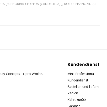
EUPHORBIA CERIFERA (CANDELILLA) ), ROTES EISENOXID (CI
Kundendienst
eauty Concepts 1x pro Woche.
Mink Professional
Kundendienst
Bestellen und liefern
Zahlen
Kehrt zurück
Garantie