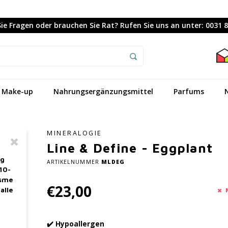
ie Fragen oder brauchen Sie Rat? Rufen Sie uns an unter: 0031 
Make-up
Nahrungsergänzungsmittel
Parfums
MINERALOGIE
Line & Define - Eggplant
ag
ARTIKELNUMMER
MLDEG
10-
asme
€23,00
alle
✔️ Hypoallergen