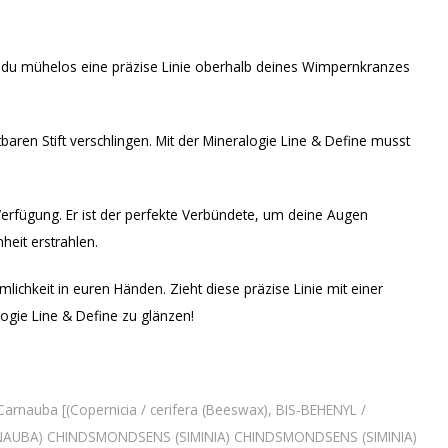
st du mühelos eine präzise Linie oberhalb deines Wimpernkranzes
baren Stift verschlingen. Mit der Mineralogie Line & Define musst
 Verfügung. Er ist der perfekte Verbündete, um deine Augen
heit erstrahlen.
ichkeit in euren Händen. Zieht diese präzise Linie mit einer
ogie Line & Define zu glänzen!
arnauba [(Copernicia / cerifera (Beeswax), BIS-BEHENYL /
 (CARNAUBA) CHINDSMONDSENS (SIMINIA) CHINDSMONDSENS (SIMINIA)