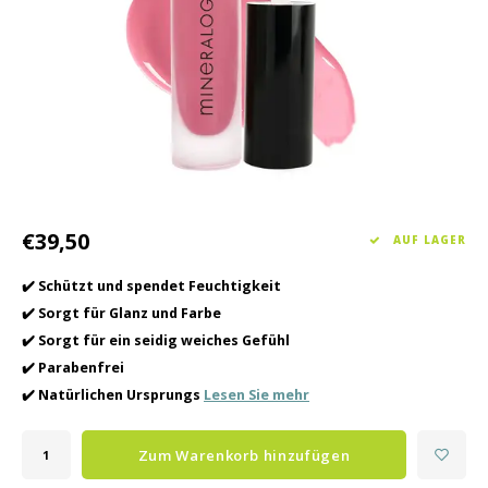
Haarpflege
Saisonkollektion Frühjahr/Sommer 2026
Schrö
Andere
Peeli
Baby- und Kinderbetreuung
Männerpflege
€39,50
AUF LAGER
✔️ Schützt und spendet Feuchtigkeit
✔️ Sorgt für Glanz und Farbe
✔️ Sorgt für ein seidig weiches Gefühl
✔️ Parabenfrei
✔️ Natürlichen Ursprungs
Lesen Sie mehr
Zum Warenkorb hinzufügen