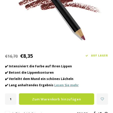
Haarpflege
Saisonkollektion Frühjahr/Sommer 2026
Schrö
Andere
Peeli
Baby- und Kinderbetreuung
Männerpflege
€8,35
€16,70
AUF LAGER
✔️ Intensiviert die Farbe auf Ihren Lippen
✔️ Betont die Lippenkonturen
✔️ Verleiht dem Mund ein schönes Lächeln
✔️ Lang anhaltendes Ergebnis
Lesen Sie mehr
Zum Warenkorb hinzufügen