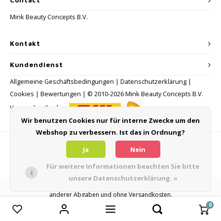
Mink Beauty Concepts B.V.
Kontakt
Kundendienst
Allgemeine Geschäftsbedingungen
|
Datenschutzerklärung
|
Cookies
|
Bewertungen
| © 2010-2026 Mink Beauty Concepts B.V.
Versandmethoden:
Wir benutzen Cookies nur für interne Zwecke um den
Webshop zu verbessern. Ist das in Ordnung?
Zahlungsmethoden
Ja
Nein
Für weitere Informationen beachten Sie bitte
unsere Datenschutzerklärung. »
Alle Verbraucherpreise verstehen sich inklusive Mehrwertsteuer und
anderer Abgaben und ohne Versandkosten.
0
Produkte vergleichen
0