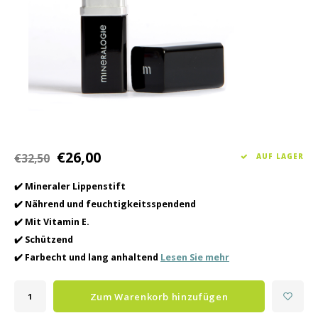
Haarpflege
Saisonkollektion Frühjahr/Sommer 2026
Schrö
Andere
Peeli
Baby- und Kinderbetreuung
Männerpflege
€26,00
€32,50
AUF LAGER
✔️ Mineraler Lippenstift
✔️ Nährend und feuchtigkeitsspendend
✔️ Mit Vitamin E.
✔️ Schützend
✔️ Farbecht und lang anhaltend
Lesen Sie mehr
Zum Warenkorb hinzufügen