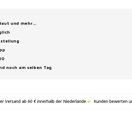
 Haut und mehr…
glich
stellung
App
10
and noch am selben Tag
er Versand ab 60 € innerhalb der Niederlande
Kunden bewerten un