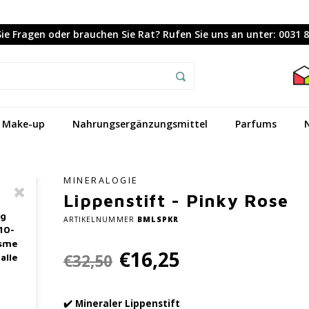
ie Fragen oder brauchen Sie Rat? Rufen Sie uns an unter: 0031 
Make-up
Nahrungsergänzungsmittel
Parfums
MINERALOGIE
Lippenstift - Pinky Rose
ag
ARTIKELNUMMER
BMLSPKR
10-
asme
€16,25
€32,50
alle
✔️ Mineraler Lippenstift