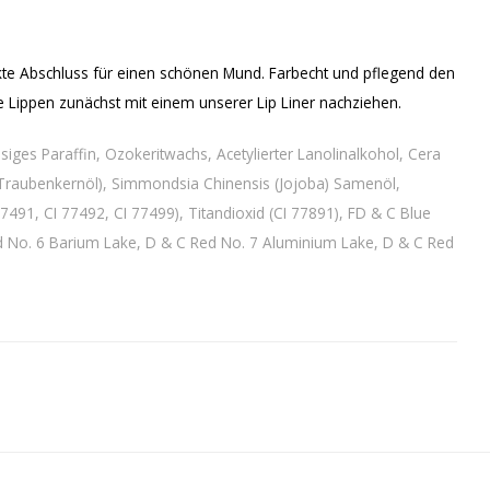
kte Abschluss für einen schönen Mund. Farbecht und pflegend den
e Lippen zunächst mit einem unserer Lip Liner nachziehen.
ssiges Paraffin, Ozokeritwachs, Acetylierter Lanolinalkohol, Cera
ra (Traubenkernöl), Simmondsia Chinensis (Jojoba) Samenöl,
7491, CI 77492, CI 77499), Titandioxid (CI 77891), FD & C Blue
d No. 6 Barium Lake, D & C Red No. 7 Aluminium Lake, D & C Red