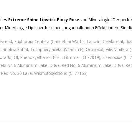
n des
Extreme Shine Lipstick Pinky Rose
von Mineralogie. Der perfe
Mineralogie Lip Liner für einen langanhaltenden Effekt, indem Sie di
ycerid, Euphorbia Cerifera (Candelilla) Wachs, Lanolin, Cetylacetat, flü
, Lanolinalkohol, Tocopherylacetat (Vitamin E), Octinoxat, Vitis Vinife
cado) Öl, Phenoxyethanol, B + -: Glimmer (CI 77019), Eisenoxide (CI 7
Gelb Nr. 6 Aluminium Lake, D & C Red No. 6 Aluminium Lake, D & C Re
 Red No. 30 Lake, Wismutoxychlorid (CI 77163)