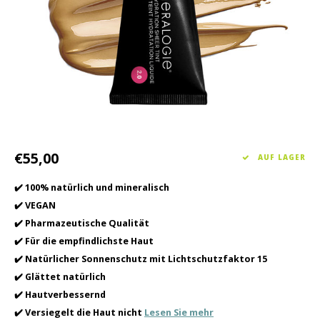
Haarpflege
Saisonkollektion Frühjahr/Sommer 2026
Schrö
Andere
Peeli
Baby- und Kinderbetreuung
Männerpflege
€55,00
AUF LAGER
✔️ 100% natürlich und mineralisch
✔️ VEGAN
✔️ Pharmazeutische Qualität
✔️ Für die empfindlichste Haut
✔️ Natürlicher Sonnenschutz mit Lichtschutzfaktor 15
✔️ Glättet natürlich
✔️ Hautverbessernd
✔️ Versiegelt die Haut nicht
Lesen Sie mehr