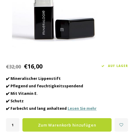
Haarpflege
Saisonkollektion Frühjahr/Sommer 2026
Schrö
Andere
Peeli
Baby- und Kinderbetreuung
Männerpflege
€16,00
€32,00
AUF LAGER
✔️ Mineralischer Lippenstift
✔️ Pflegend und feuchtigkeitsspendend
✔️ Mit Vitamin E.
✔️ Schutz
✔️ Farbecht und lang anhaltend
Lesen Sie mehr
Zum Warenkorb hinzufügen