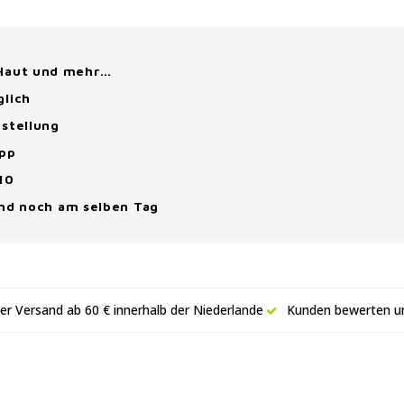
 Haut und mehr…
glich
stellung
App
10
and noch am selben Tag
er Versand ab 60 € innerhalb der Niederlande
Kunden bewerten un