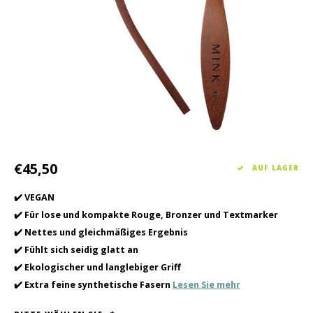
Haarpflege
Saisonkollektion Frühjahr/Sommer 2026
Schrö
Andere
Peeli
Baby- und Kinderbetreuung
Männerpflege
€45,50
AUF LAGER
✔️ VEGAN
✔️ Für lose und kompakte Rouge, Bronzer und Textmarker
✔️ Nettes und gleichmäßiges Ergebnis
✔️ Fühlt sich seidig glatt an
✔️ Ekologischer und langlebiger Griff
✔️ Extra feine synthetische Fasern
Lesen Sie mehr