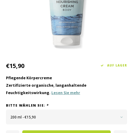
Haarpflege
Saisonkollektion Frühjahr/Sommer 2026
Schrö
Andere
Peeli
Baby- und Kinderbetreuung
Männerpflege
€15,90
AUF LAGER
Pflegende Körpercreme
Zertifizierte organische, langanhaltende
Feuchtigkeitswirkung.
Lesen Sie mehr
BITTE WÄHLEN SIE:
*
200 ml - €15,90