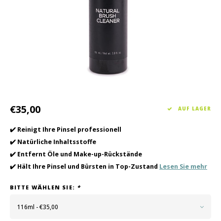
Haarpflege
Saisonkollektion Frühjahr/Sommer 2026
Schrö
Andere
Peeli
Baby- und Kinderbetreuung
Männerpflege
€35,00
AUF LAGER
✔️ Reinigt Ihre Pinsel professionell
✔️ Natürliche Inhaltsstoffe
✔️ Entfernt Öle und Make-up-Rückstände
✔️ Hält Ihre Pinsel und Bürsten in Top-Zustand
Lesen Sie mehr
BITTE WÄHLEN SIE:
*
116ml - €35,00