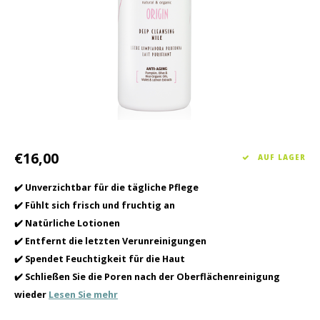
Haarpflege
Saisonkollektion Frühjahr/Sommer 2026
Schrö
Andere
Peeli
Baby- und Kinderbetreuung
Männerpflege
€16,00
AUF LAGER
✔️ Unverzichtbar für die tägliche Pflege
✔️ Fühlt sich frisch und fruchtig an
✔️ Natürliche Lotionen
✔️ Entfernt die letzten Verunreinigungen
✔️ Spendet Feuchtigkeit für die Haut
✔️ Schließen Sie die Poren nach der Oberflächenreinigung
wieder
Lesen Sie mehr