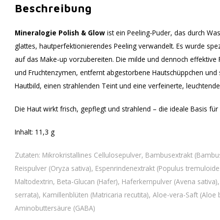
Beschreibung
Mineralogie Polish & Glow
ist ein Peeling-Puder, das durch Wasse
glattes, hautperfektionierendes Peeling verwandelt. Es wurde spez
auf das Make-up vorzubereiten. Die milde und dennoch effektive F
und Fruchtenzymen, entfernt abgestorbene Hautschüppchen und sor
Hautbild, einen strahlenden Teint und eine verfeinerte, leuchtende
Die Haut wirkt frisch, gepflegt und strahlend – die ideale Basis 
Inhalt: 11,3 g
Zutaten: Mikrokristallines Cellulosepulver, Bambusextrakt (Bambus
Reispulver (Oryza sativa), Espenrindenextrakt (Populus tremuloi
Maltodextrin, Beta-Glucan (Hafer), Haferkernpulver (Avena sativa)
serrata), Kamillenblüten (Matricaria recutita), Aloe-vera-Saft (Al
Aminobuttersäure (GABA)