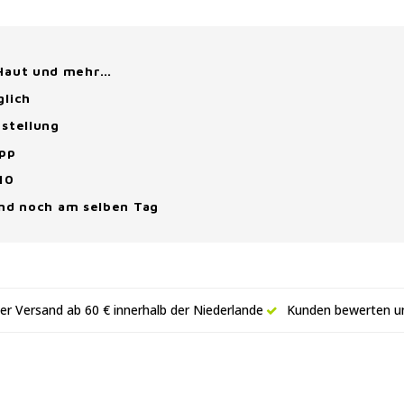
 Haut und mehr…
glich
stellung
App
10
and noch am selben Tag
er Versand ab 60 € innerhalb der Niederlande
Kunden bewerten un