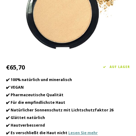
Haarpflege
Saisonkollektion Frühjahr/Sommer 2026
Schrö
Andere
Peeli
Baby- und Kinderbetreuung
Männerpflege
€65,70
AUF LAGER
✔️ 100% natürlich und mineralisch
✔️ VEGAN
✔️ Pharmazeutische Qualität
✔️ Für die empfindlichste Haut
✔️ Natürlicher Sonnenschutz mit Lichtschutzfaktor 26
✔️ Glättet natürlich
✔️ Hautverbessernd
✔️ Es verschließt die Haut nicht
Lesen Sie mehr