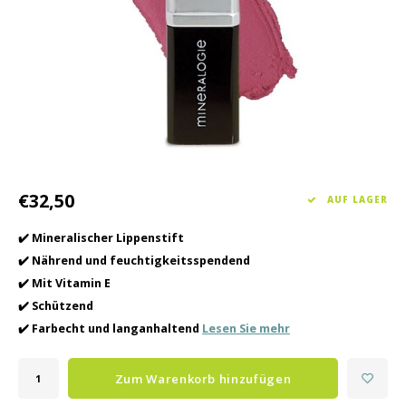
Haarpflege
Saisonkollektion Frühjahr/Sommer 2026
Schrö
Andere
Peeli
Baby- und Kinderbetreuung
Männerpflege
€32,50
AUF LAGER
✔️ Mineralischer Lippenstift
✔️ Nährend und feuchtigkeitsspendend
✔️ Mit Vitamin E
✔️ Schützend
✔️ Farbecht und langanhaltend
Lesen Sie mehr
Zum Warenkorb hinzufügen