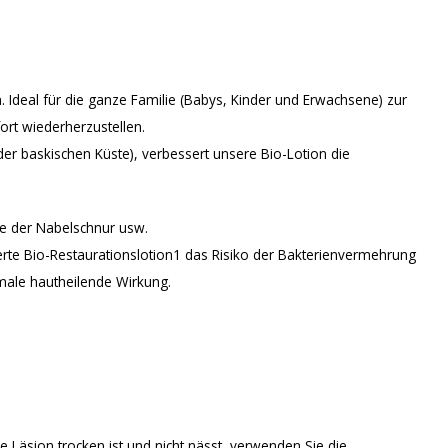
 Ideal für die ganze Familie (Babys, Kinder und Erwachsene) zur
ort wiederherzustellen.
er baskischen Küste), verbessert unsere Bio-Lotion die
ge der Nabelschnur usw.
ierte Bio-Restaurationslotion1 das Risiko der Bakterienvermehrung
imale hautheilende Wirkung.
 Läsion trocken ist und nicht nässt, verwenden Sie die