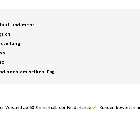
 Haut und mehr…
glich
stellung
App
10
and noch am selben Tag
er Versand ab 60 € innerhalb der Niederlande
Kunden bewerten un