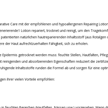
rative Care mit der empfohlenen und hypoallergenen Repairing Lotion.
generierende1 Lotion repariert, trocknet und reinigt, um den Tragekomf
tentierten natürlichen hautreparierenden Inhaltsstoff (aus Rotalgen d
re der Haut aufrechtzuerhalten Fähigkeit, sich zu erholen.
e Epidermis getrocknet werden muss: feuchte Stellen, Hautfalten, Pfle
it reinigenden und absorbierenden Eigenschaften reduziert die zertifiz
ruhigende Inhaltsstoffe runden die Formel ab und sorgen für eine opt
en ihrer vielen Vorteile empfohlen:
in feuchten Bereichen (Hautfalten, Nässen usw.) vorgesehen. Wenn die