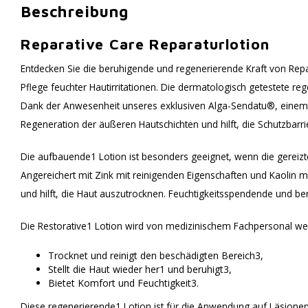
Beschreibung
Reparative Care Reparaturlotion
Entdecken Sie die beruhigende und regenerierende Kraft von Repa
Pflege feuchter Hautirritationen. Die dermatologisch getestete re
Dank der Anwesenheit unseres exklusiven Alga-Sendatu®, einem pa
Regeneration der äußeren Hautschichten und hilft, die Schutzbarrie
Die aufbauende1 Lotion ist besonders geeignet, wenn die gereizt
Angereichert mit Zink mit reinigenden Eigenschaften und Kaolin m
und hilft, die Haut auszutrocknen. Feuchtigkeitsspendende und be
Die Restorative1 Lotion wird von medizinischem Fachpersonal weg
Trocknet und reinigt den beschädigten Bereich3,
Stellt die Haut wieder her1 und beruhigt3,
Bietet Komfort und Feuchtigkeit3.
Diese regenerierende1 Lotion ist für die Anwendung auf Läsionen 