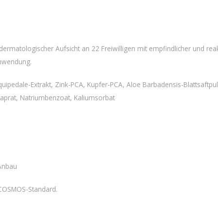
ermatologischer Aufsicht an 22 Freiwilligen mit empfindlicher und reak
Anwendung.
Sesquipedale-Extrakt, Zink-PCA, Kupfer-PCA, Aloe Barbadensis-Blattsaft
4 Caprat, Natriumbenzoat, Kaliumsorbat
 Anbau
 COSMOS-Standard.