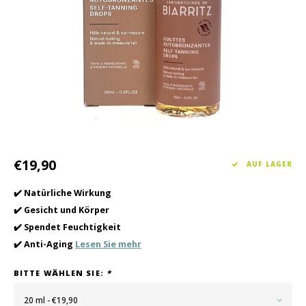
Haarpflege
Saisonkollektion Frühjahr/Sommer 2026
Schrö
Andere
Peeli
Baby- und Kinderbetreuung
Männerpflege
€19,90
AUF LAGER
✔️ Natürliche Wirkung
✔️ Gesicht und Körper
✔️ Spendet Feuchtigkeit
✔️ Anti-Aging
Lesen Sie mehr
BITTE WÄHLEN SIE:
*
20 ml - €19,90