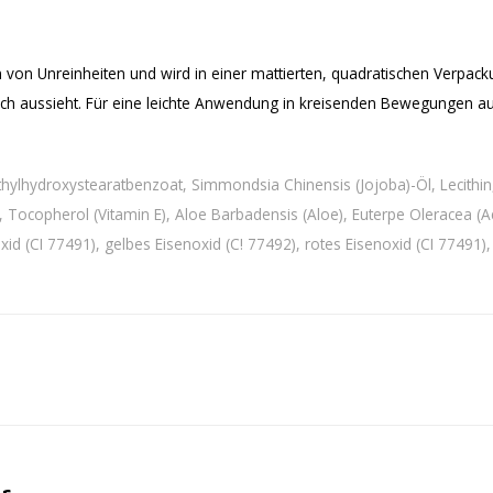
 von Unreinheiten und wird in einer mattierten, quadratischen Verpackun
isch aussieht. Für eine leichte Anwendung in kreisenden Bewegungen au
, Ethylhydroxystearatbenzoat, Simmondsia Chinensis (Jojoba)-Öl, Lecith
), Tocopherol (Vitamin E), Aloe Barbadensis (Aloe), Euterpe Oleracea (A
d (CI 77491), gelbes Eisenoxid (C! 77492), rotes Eisenoxid (CI 77491), 