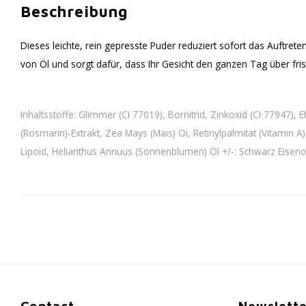
Beschreibung
Dieses leichte, rein gepresste Puder reduziert sofort das Auftreten
von Öl und sorgt dafür, dass Ihr Gesicht den ganzen Tag über fr
Inhaltsstoffe: Glimmer (CI 77019), Bornitrid, Zinkoxid (CI 77947)
(Rosmarin)-Extrakt, Zea Mays (Mais) Oi, Retinylpalmitat (Vitamin A
Lipoid, Helianthus Annuus (Sonnenblumen) Öl +/-: Schwarz Eisenoxi