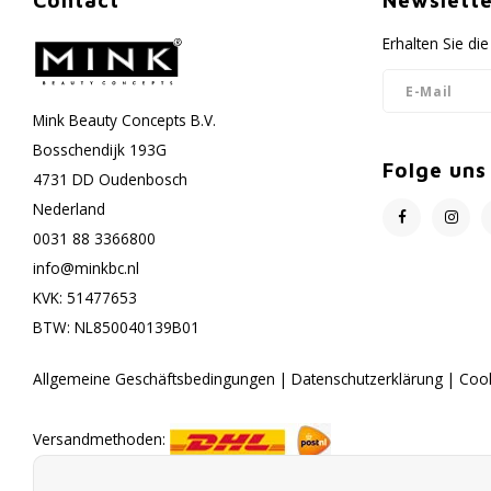
Contact
Newslette
Erhalten Sie d
Mink Beauty Concepts B.V.
Bosschendijk 193G
Folge uns
4731 DD Oudenbosch
Nederland
0031 88 3366800
info@minkbc.nl
KVK: 51477653
BTW: NL850040139B01
Allgemeine Geschäftsbedingungen
|
Datenschutzerklärung
|
Coo
Versandmethoden: