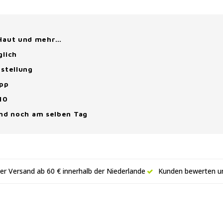
 Haut und mehr…
glich
stellung
App
10
and noch am selben Tag
er Versand ab 60 € innerhalb der Niederlande
Kunden bewerten un