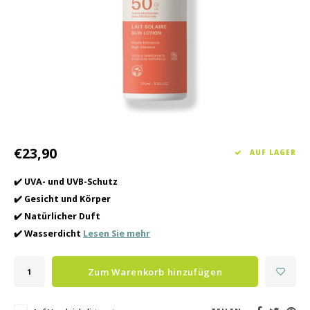
Haarpflege
Saisonkollektion Frühjahr/Sommer 2026
Schrö
Andere
Peeli
Baby- und Kinderbetreuung
Männerpflege
€23,90
AUF LAGER
✔️ UVA- und UVB-Schutz
✔️ Gesicht und Körper
✔️ Natürlicher Duft
✔️ Wasserdicht
Lesen Sie mehr
Zum Warenkorb hinzufügen