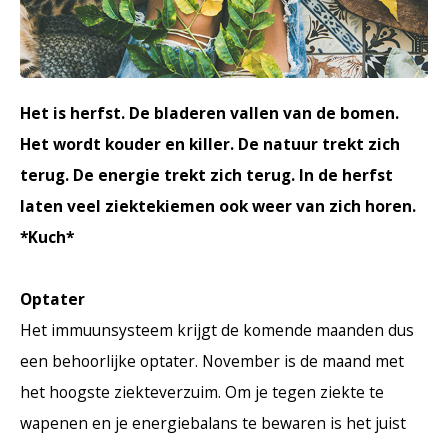
Haarverzorging
Seasonal Collection Spring/Summer 2026
Cupp
Overig
Peeli
Baby & Kids Verzorging
Het is herfst. De bladeren vallen van de bomen.
Lipve
Het wordt kouder en killer. De natuur trekt zich
Mannenverzorging
terug. De energie trekt zich terug. In de herfst
laten veel ziektekiemen ook weer van zich horen.
*Kuch*
Optater
Het immuunsysteem krijgt de komende maanden dus
een behoorlijke optater. November is de maand met
het hoogste ziekteverzuim. Om je tegen ziekte te
wapenen en je energiebalans te bewaren is het juist