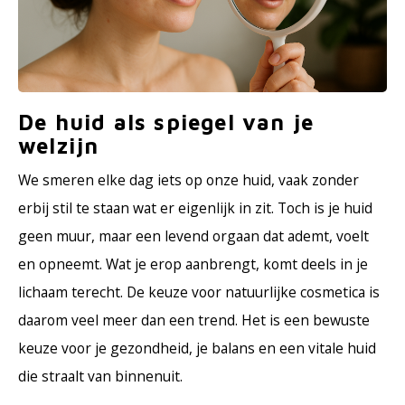
Haarverzorging
Seasonal Collection Spring/Summer 2026
Cupp
Overig
Peeli
Baby & Kids Verzorging
Lipve
De huid als spiegel van je
welzijn
Mannenverzorging
We smeren elke dag iets op onze huid, vaak zonder
erbij stil te staan wat er eigenlijk in zit. Toch is je huid
geen muur, maar een levend orgaan dat ademt, voelt
en opneemt. Wat je erop aanbrengt, komt deels in je
lichaam terecht. De keuze voor natuurlijke cosmetica is
daarom veel meer dan een trend. Het is een bewuste
keuze voor je gezondheid, je balans en een vitale huid
die straalt van binnenuit.