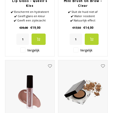
Lip Gloss - Queen's
Mini Brush On Brow -
Kiss
Clear
✔️ Beschermt en hydrateert
✔️ Sluit de huid niet af
✔️ Geeft glans en kleur
✔️ Water resistent
✔️ Geeft een zijdezacht
✔️ Natuurlijk effect
gevoel
✔️ Siliconenvrij
€19,00
€14,00
€39,00
€17,50
✔️ Parabenen vrij
✔️ Natuurlijk
Vergelijk
Vergelijk