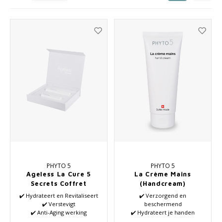
Haarverzorging
Seasonal Collection Spring/Summer 2026
Cupp
Overig
Peeli
Baby & Kids Verzorging
Lipve
Mannenverzorging
PHYTO 5
PHYTO 5
Ageless La Cure 5
La Crème Mains
Secrets Coffret
(Handcream)
(Serum+Cream)
✔️ Hydrateert en Revitaliseert
✔️ Verzorgend en
✔️ Verstevigt
beschermend
✔️ Anti-Aging werking
✔️ Hydrateert je handen
✔️ Met kostbare essentiële
✔️ Revitaliserende werking