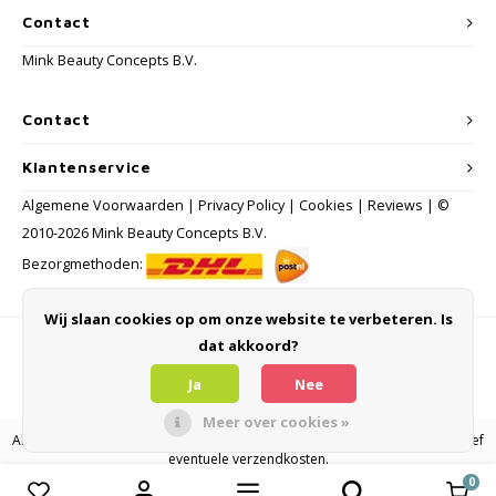
Contact
Mink Beauty Concepts B.V.
Contact
Klantenservice
Algemene Voorwaarden
|
Privacy Policy
|
Cookies
|
Reviews
| ©
2010-2026 Mink Beauty Concepts B.V.
Bezorgmethoden:
Wij slaan cookies op om onze website te verbeteren. Is
dat akkoord?
Betaalmethoden
Ja
Nee
Meer over cookies »
Alle consumentenprijzen zijn inclusief BTW en andere heffingen en exclusief
eventuele verzendkosten.
0
Vergelijk producten
0