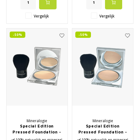
Vergelijk
Vergelijk
-50%
-50%
Mineralogie
Mineralogie
Special Edition
Special Edition
Pressed Foundation -
Pressed Foundation -
Golden Beige
Honey Beige
✔️ 100% natuurlijk en mineraal
✔️ 100% natuurlijk en mineraal