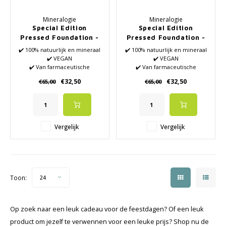
Mineralogie
Mineralogie
Special Edition
Special Edition
Pressed Foundation -
Pressed Foundation -
Ivory
Poise
✔️ 100% natuurlijk en mineraal
✔️ 100% natuurlijk en mineraal
✔️ VEGAN
✔️ VEGAN
✔️ Van farmaceutische
✔️ Van farmaceutische
kwaliteit
kwaliteit
€32,50
€32,50
€65,00
€65,00
✔️ Voor de meest gevoelige
✔️ Voor de meest gevoelige
huid
huid
✔️ Natuurlijke zonnefilter met
✔️ Natuurlijke zonnefilter met
SPF15
SPF15
✔️ Egaliseert op natuurlijke
✔️ Egaliseert op natuurlijke
Vergelijk
Vergelijk
wijze
wijze
✔️ Huidverbeterend
✔️ Huidverbeterend
✔️ Sluit de huid niet af
✔️ Sluit de huid niet af
Toon:
24
Op zoek naar een leuk cadeau voor de feestdagen? Of een leuk
product om jezelf te verwennen voor een leuke prijs? Shop nu de