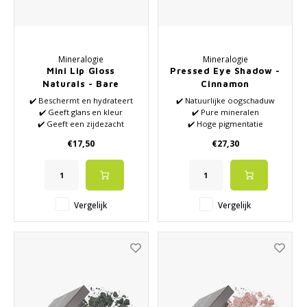
Mineralogie
Mineralogie
Mini Lip Gloss
Pressed Eye Shadow -
Naturals - Bare
Cinnamon
✔️ Beschermt en hydrateert
✔️ Natuurlijke oogschaduw
✔️ Geeft glans en kleur
✔️ Pure mineralen
✔️ Geeft een zijdezacht
✔️ Hoge pigmentatie
gevoel
€17,50
€27,30
✔️ Parabenen vrij
✔️ Natuurlijk
Vergelijk
Vergelijk