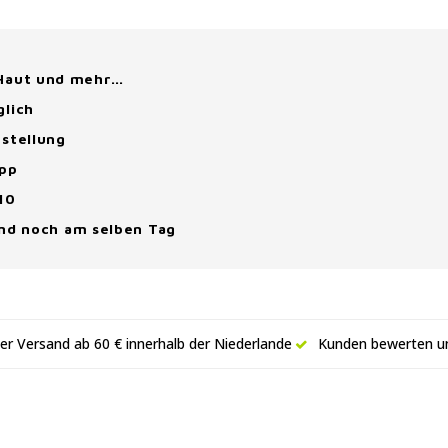
 Haut und mehr…
glich
stellung
App
10
and noch am selben Tag
er Versand ab 60 € innerhalb der Niederlande
Kunden bewerten un