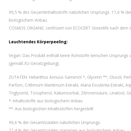
99,5 % des Gesamtinhaltsstoffs natürlichen Ursprungs. 17,6 % d
biologischem Anbau.
COSMOS ORGANIC zertifiziert von ECOCERT Greenlife nach dem
Leuchtendes Körperpeeling:
Vegan: Das Produkt enthält keine Rohstoffe tierischen Ursprungs 
(gemäß EU-Gesetzgebung).
ZUTATEN: Helianthus Annuus-Samenöl *, Glycerin **, Olusöl, Perlit
Parfüm, Crithmum Maritimum-Extrakt, Alaria Esculenta-Extrakt, A
Triglycerid, Tocopherol, Kaliumsorbat, Zitronensäure, Linalool, 
*: Inhaltsstoffe aus biologischem Anbau
**: Aus biologischen Inhaltsstoffen hergestellt
99,6 % der Gesamtzutaten natürlichen Ursprungs.
77,4 % der Gesamtzutaten stammen aus biologischem Anbau.