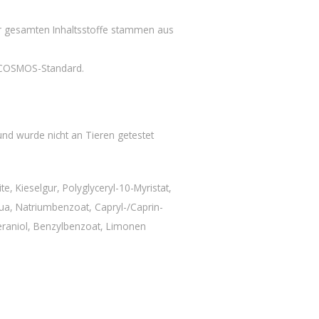
er gesamten Inhaltsstoffe stammen aus
 COSMOS-Standard.
und wurde nicht an Tieren getestet
e, Kieselgur, Polyglyceryl-10-Myristat,
qua, Natriumbenzoat, Capryl-/Caprin-
Geraniol, Benzylbenzoat, Limonen