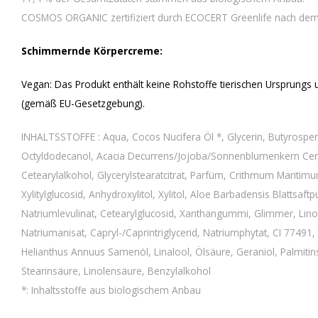
COSMOS ORGANIC zertifiziert durch ECOCERT Greenlife nach d
Schimmernde Körpercreme:
Vegan: Das Produkt enthält keine Rohstoffe tierischen Ursprungs 
(gemäß EU-Gesetzgebung).
INHALTSSTOFFE : Aqua, Cocos Nucifera Öl *, Glycerin, Butyrosper
Octyldodecanol, Acacia Decurrens/Jojoba/Sonnenblumenkern Cera/
Cetearylalkohol, Glycerylstearatcitrat, Parfüm, Crithmum Maritimum
Xylitylglucosid, Anhydroxylitol, Xylitol, Aloe Barbadensis Blattsaft
Natriumlevulinat, Cetearylglucosid, Xanthangummi, Glimmer, Lino
Natriumanisat, Capryl-/Caprintriglycerid, Natriumphytat, CI 77491,
Helianthus Annuus Samenöl, Linalool, Ölsäure, Geraniol, Palmiti
Stearinsäure, Linolensäure, Benzylalkohol
*: Inhaltsstoffe aus biologischem Anbau