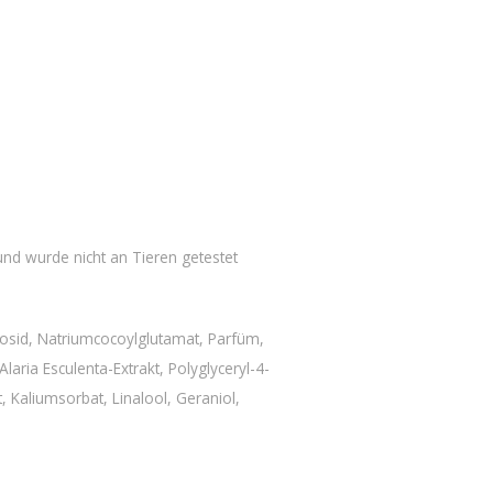
und wurde nicht an Tieren getestet
osid, Natriumcocoylglutamat, Parfüm,
aria Esculenta-Extrakt, Polyglyceryl-4-
Kaliumsorbat, Linalool, Geraniol,