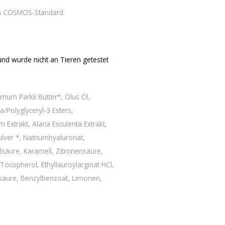
em COSMOS-Standard.
und wurde nicht an Tieren getestet
mum Parkii Butter*, Olus Öl,
Polyglyceryl-3 Esters,
 Extrakt, Alaria Esculenta Extrakt,
pulver *, Natriumhyaluronat,
lsäure, Karamell, Zitronensäure,
 Tocopherol, Ethyllauroylarginat HCl,
nsäure, Benzylbenzoat, Limonen,