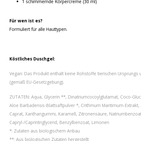
1 schimmernde Körpercreme (30 ml)
Für wen ist es?
Formuliert für alle Hauttypen.
Köstliches Duschgel:
Vegan: Das Produkt enthält keine Rohstoffe tierischen Ursprungs 
(gemäß EU-Gesetzgebung).
ZUTATEN: Aqua, Glycerin **, Dinatriumcocoylglutamat, Coco-Gluc
Aloe Barbadensis-Blattsaftpulver *, Crithmum Maritimum-Extrakt, Al
Caprat, Xanthangummi, Karamell, Zitronensäure, Natriumbenzoat, 
Capryl-/Caprintriglycerid, Benzylbenzoat, Limonen
*: Zutaten aus biologischem Anbau
**: Aus biologischen Zutaten hergestellt