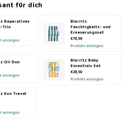
sant für dich
tz Reparatives
Biarritz
-Trio
Feuchtigkeits- und
Erneuerungsset
€78,50
t anzeigen
Produkt anzeigen
Biarritz Baby
tz Oil Duo
Essentials Set
€28,50
t anzeigen
Produkt anzeigen
tz Sun Travel
t anzeigen