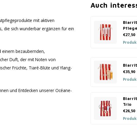
Auch interes
autpflegeprodukte mit aktiven
Biarri
s, die sich wunderbar ergänzen für ein
Pflege
€27,50
Produk
nd einem bezaubernden,
scher Duft, der mit Noten von
Biarri
ischer Früchte, Tiaré-Blüte und Ylang-
€35,90
Produk
öhnen und Entdecken unserer Océane-
Biarri
Trio
€26,50
Produk