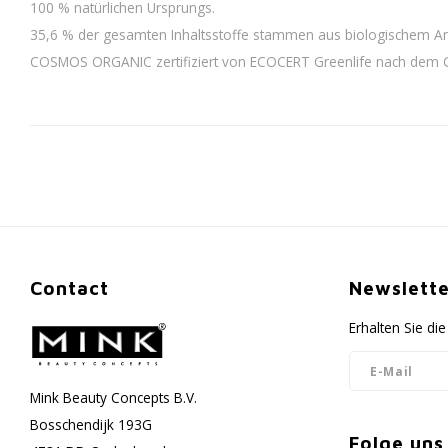
100 % natürlichen Ursprungs.
35,6 % der gesamten Inhaltsstoffe stammen aus biologischem A
COSMOS ORGANIC zertifiziert von ECOCERT Greenlife nach dem
Contact
Newslette
Erhalten Sie d
Mink Beauty Concepts B.V.
Bosschendijk 193G
Folge uns