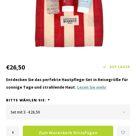
Haarpflege
Saisonkollektion Frühjahr/Sommer 2026
Schrö
Andere
Peeli
Baby- und Kinderbetreuung
Männerpflege
€26,50
AUF LAGER
Entdecken Sie das perfekte Hautpflege-Set in Reisegröße für
sonnige Tage und strahlende Haut.
Lesen Sie mehr
BITTE WÄHLEN SIE:
*
Set mit 3 - €26,50
Zum Warenkorb hinzufügen