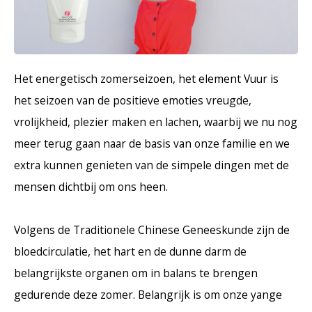
Haarverzorging
Seasonal Collection Spring/Summer 2026
Cupp
Overig
Peeli
Baby & Kids Verzorging
Het energetisch zomerseizoen, het element Vuur is
Lipve
het seizoen van de positieve emoties vreugde,
Mannenverzorging
vrolijkheid, plezier maken en lachen, waarbij we nu nog
meer terug gaan naar de basis van onze familie en we
extra kunnen genieten van de simpele dingen met de
mensen dichtbij om ons heen.
Volgens de Traditionele Chinese Geneeskunde zijn de
bloedcirculatie, het hart en de dunne darm de
belangrijkste organen om in balans te brengen
gedurende deze zomer. Belangrijk is om onze yange