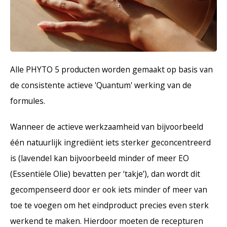
Haarverzorging
Seasonal Collection Spring/Summer 2026
Cupp
Overig
Peeli
Baby & Kids Verzorging
Lipve
Alle PHYTO 5 producten worden gemaakt op basis van
Mannenverzorging
de consistente actieve 'Quantum' werking van de
formules.
Wanneer de actieve werkzaamheid van bijvoorbeeld
één natuurlijk ingrediënt iets sterker geconcentreerd
is (lavendel kan bijvoorbeeld minder of meer EO
(Essentiële Olie) bevatten per ‘takje’), dan wordt dit
gecompenseerd door er ook iets minder of meer van
toe te voegen om het eindproduct precies even sterk
werkend te maken. Hierdoor moeten de recepturen