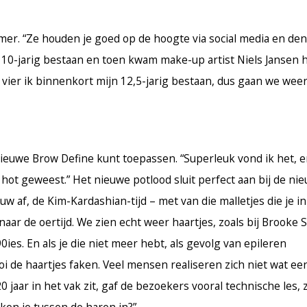
mer. “Ze houden je goed op de hoogte via social media en d
n 10-jarig bestaan en toen kwam make-up artist Niels Jansen h
vier ik binnenkort mijn 12,5-jarig bestaan, dus gaan we weer
 nieuwe Brow Define kunt toepassen. “Superleuk vond ik het, er
 hot geweest.” Het nieuwe potlood sluit perfect aan bij de ni
w af, de Kim-Kardashian-tijd – met van die malletjes die je in
naar de oertijd. We zien echt weer haartjes, zoals bij Brooke 
es. En als je die niet meer hebt, als gevolg van epileren
 de haartjes faken. Veel mensen realiseren zich niet wat ee
 jaar in het vak zit, gaf de bezoekers vooral technische les, z
ken je tussen de haren in?”