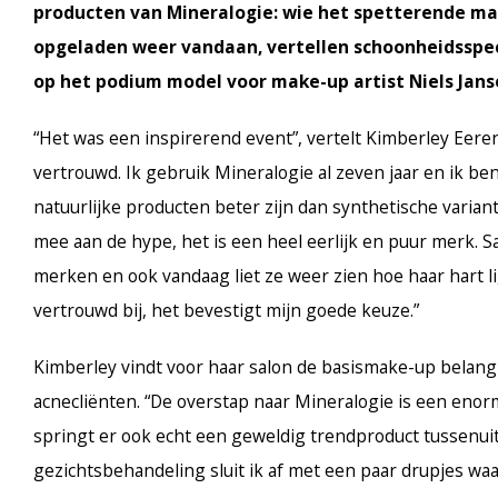
producten van Mineralogie: wie het spetterende m
opgeladen weer vandaan, vertellen schoonheidsspec
op het podium model voor make-up artist Niels Jansen
“Het was een inspirerend event”, vertelt Kimberley Eeren
vertrouwd. Ik gebruik Mineralogie al zeven jaar en ik ben
natuurlijke producten beter zijn dan synthetische variant
mee aan de hype, het is een heel eerlijk en puur merk. Sa
merken en ook vandaag liet ze weer zien hoe haar hart li
vertrouwd bij, het bevestigt mijn goede keuze.”
Kimberley vindt voor haar salon de basismake-up belangr
acnecliënten. “De overstap naar Mineralogie is een enor
springt er ook echt een geweldig trendproduct tussenuit
gezichtsbehandeling sluit ik af met een paar drupjes waa