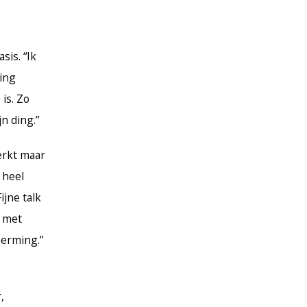
sis. “Ik
ling
is. Zo
n ding.”
erkt maar
 heel
ijne talk
n met
herming.”
,