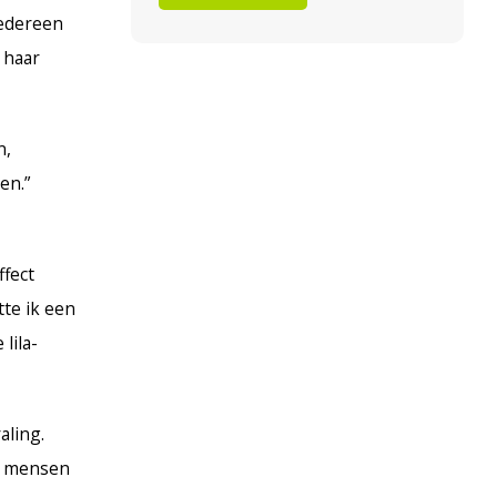
iedereen
 haar
n,
en.”
ffect
tte ik een
lila-
aling.
g, mensen