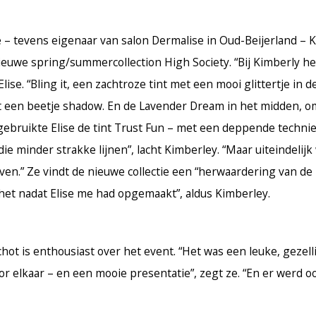
ee – tevens eigenaar van salon Dermalise in Oud-Beijerland – 
euwe spring/summercollection High Society. “Bij Kimberly he
ise. “Bling it, een zachtroze tint met een mooi glittertje in d
 een beetje shadow. En de Lavender Dream in het midden, om
n gebruikte Elise de tint Trust Fun – met een deppende techni
ie minder strakke lijnen”, lacht Kimberley. “Maar uiteindelijk
urven.” Ze vindt de nieuwe collectie een “herwaardering van de
 het nadat Elise me had opgemaakt”, aldus Kimberley.
ot is enthousiast over het event. “Het was een leuke, gezell
 elkaar – en een mooie presentatie”, zegt ze. “En er werd o