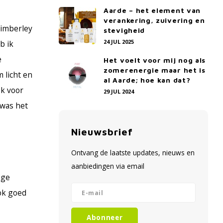
Aarde – het element van
verankering, zuivering en
Kimberley
stevigheid
24 JUL 2025
b ik
e
Het voelt voor mij nog als
zomerenergie maar het is
 licht en
al Aarde; hoe kan dat?
ek voor
29 JUL 2024
 was het
Nieuwsbrief
Ontvang de laatste updates, nieuws en
aanbiedingen via email
ige
ok goed
Abonneer