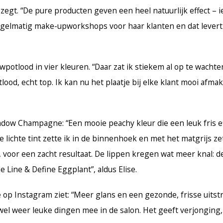
e zegt. “De pure producten geven een heel natuurlijk effect – 
regelmatig make-upworkshops voor haar klanten en dat levert
potlood in vier kleuren. “Daar zat ik stiekem al op te wachte
ood, echt top. Ik kan nu het plaatje bij elke klant mooi afmak
adow Champagne: “Een mooie peachy kleur die een leuk fris e
De lichte tint zette ik in de binnenhoek en met het matgrijs ze
voor een zacht resultaat. De lippen kregen wat meer knal: de 
e Line & Define Eggplant”, aldus Elise.
 op Instagram ziet: “Meer glans en een gezonde, frisse uitstr
 wel weer leuke dingen mee in de salon. Het geeft verjongin