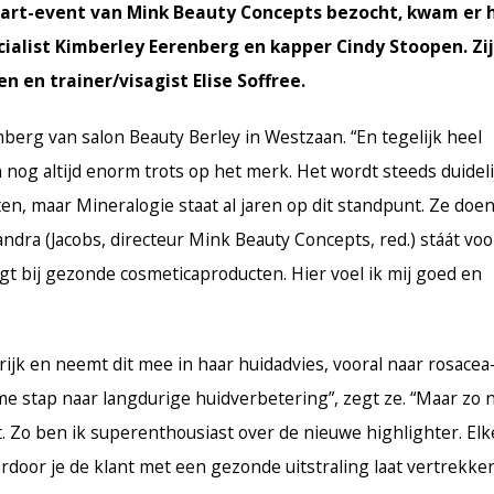
aart-event van Mink Beauty Concepts bezocht, kwam er 
ialist Kimberley Eerenberg en kapper Cindy Stoopen. Zi
 en trainer/visagist Elise Soffree.
berg van salon Beauty Berley in Westzaan. “En tegelijk heel
 nog altijd enorm trots op het merk. Het wordt steeds duideli
en, maar Mineralogie staat al jaren op dit standpunt. Ze doen
ndra (Jacobs, directeur Mink Beauty Concepts, red.) stáát voo
gt bij gezonde cosmeticaproducten. Hier voel ik mij goed en
ijk en neemt dit mee in haar huidadvies, vooral naar rosacea
me stap naar langdurige huidverbetering”, zegt ze. “Maar zo 
. Zo ben ik superenthousiast over de nieuwe highlighter. Elk
rdoor je de klant met een gezonde uitstraling laat vertrekken