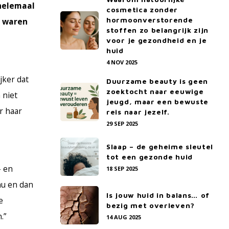
helemaal
cosmetica zonder
hormoonverstorende
j waren
stoffen zo belangrijk zijn
voor je gezondheid en je
huid
4 NOV 2025
jker dat
Duurzame beauty is geen
zoektocht naar eeuwige
 niet
jeugd, maar een bewuste
r haar
reis naar jezelf.
29 SEP 2025
Slaap – de geheime sleutel
tot een gezonde huid
- en
18 SEP 2025
nu en dan
Is jouw huid in balans… of
e
bezig met overleven?
.”
14 AUG 2025