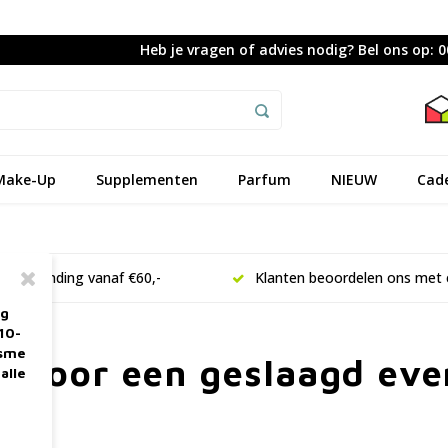
Heb je vragen of advies nodig? Bel ons op: 
Make-Up
Supplementen
Parfum
NIEUW
Cad
is verzending vanaf €60,-
Klanten beoordelen ons met 
ag
10-
asme
n voor een geslaagd eve
alle