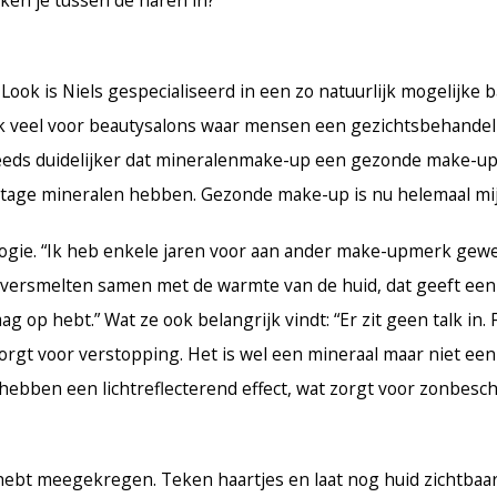
k is Niels gespecialiseerd in een zo natuurlijk mogelijke ba
 werk veel voor beautysalons waar mensen een gezichtsbehande
teeds duidelijker dat mineralenmake-up een gezonde make-up 
entage mineralen hebben. Gezonde make-up is nu helemaal mij
logie. “Ik heb enkele jaren voor aan ander make-upmerk gew
n versmelten samen met de warmte van de huid, dat geeft een
g op hebt.” Wat ze ook belangrijk vindt: “Er zit geen talk in. F
 zorgt voor verstopping. Het is wel een mineraal maar niet ee
ie hebben een lichtreflecterend effect, wat zorgt voor zonbesc
 hebt meegekregen. Teken haartjes en laat nog huid zichtbaar