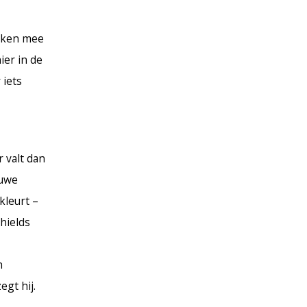
enken mee
ier in de
 iets
 valt dan
euwe
kleurt –
Shields
n
egt hij.