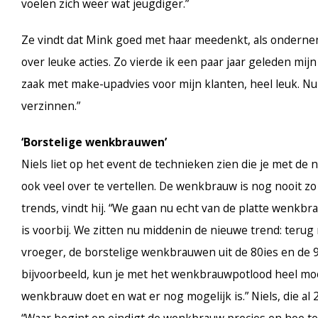
voelen zich weer wat jeugdiger.”
Ze vindt dat Mink goed met haar meedenkt, als onderne
over leuke acties. Zo vierde ik een paar jaar geleden mij
zaak met make-upadvies voor mijn klanten, heel leuk. Nu 
verzinnen.”
‘Borstelige wenkbrauwen’
Niels liet op het event de technieken zien die je met de
ook veel over te vertellen. De wenkbrauw is nog nooit zo
trends, vindt hij. “We gaan nu echt van de platte wenkbrau
is voorbij. We zitten nu middenin de nieuwe trend: terug 
vroeger, de borstelige wenkbrauwen uit de 80ies en de 90i
bijvoorbeeld, kun je met het wenkbrauwpotlood heel mooi
wenkbrauw doet en wat er nog mogelijk is.” Niels, die al 20
“Waar begint en eindigt de wenkbrauw precies en hoe te