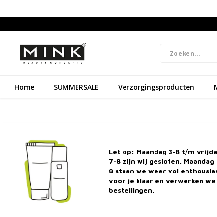
Home
SUMMERSALE
Verzorgingsproducten
Natuurlijke cosmetica & dierproefvrij
Grat
Let op: Maandag 3-8 t/m vrijd
7-8 zijn wij gesloten. Maandag 
8 staan we weer vol enthousi
Waarom Marloes en Lio
voor je klaar en verwerken we 
bestellingen.
Spanje.