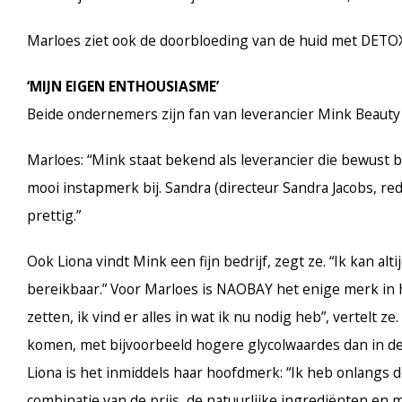
Marloes ziet ook de doorbloeding van de huid met DETOX 
‘MIJN EIGEN ENTHOUSIASME’
Beide ondernemers zijn fan van leverancier Mink Beauty
Marloes: “Mink staat bekend als leverancier die bewust 
mooi instapmerk bij. Sandra (directeur Sandra Jacobs, red
prettig.”
Ook Liona vindt Mink een fijn bedrijf, zegt ze. “Ik kan alt
bereikbaar.” Voor Marloes is NAOBAY het enige merk in h
zetten, ik vind er alles in wat ik
nu nodig heb”, vertelt ze.
komen, met bijvoorbeeld hogere glycolwaardes dan in de
Liona is het inmiddels haar hoofdmerk: “Ik heb onlangs 
combinatie van de prijs, de natuurlijke ingrediënten en