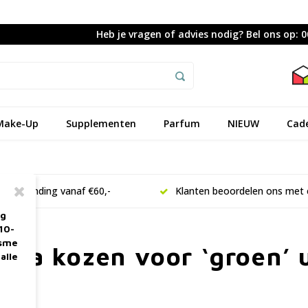
Heb je vragen of advies nodig? Bel ons op: 
Make-Up
Supplementen
Parfum
NIEUW
Cad
is verzending vanaf €60,-
Klanten beoordelen ons met 
ag
10-
asme
na kozen voor ‘groen’ u
alle