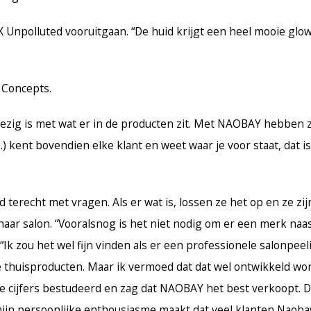
Unpolluted vooruitgaan. “De huid krijgt een heel mooie glow
 Concepts.
bezig is met wat er in de producten zit. Met NAOBAY hebben 
.) kent bovendien elke klant en weet waar je voor staat, dat is
ijd terecht met vragen. Als er wat is, lossen ze het op en ze zi
aar salon. “Vooralsnog is het niet nodig om er een merk naas
 “Ik zou het wel fijn vinden als er een professionele salonpee
 thuisproducten. Maar ik vermoed dat dat wel ontwikkeld wor
de cijfers bestudeerd en zag dat NAOBAY het best verkoopt. 
 mijn persoonlijke enthousiasme maakt dat veel klanten Naoba