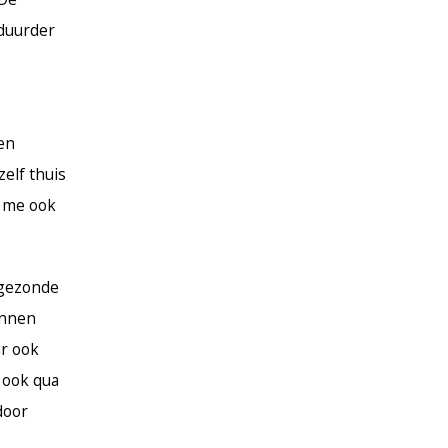
 duurder
en
elf thuis
n me ook
n gezonde
annen
ar ook
 ook qua
door