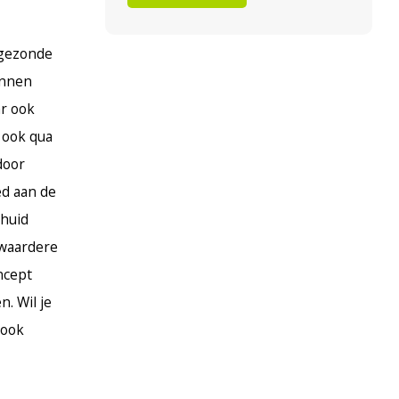
 gezonde
annen
ar ook
 ook qua
door
ed aan de
 huid
zwaardere
ncept
. Wil je
 ook