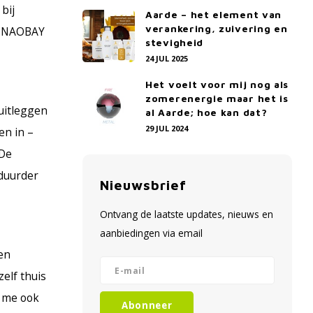
bij
Aarde – het element van
verankering, zuivering en
in NAOBAY
stevigheid
24 JUL 2025
Het voelt voor mij nog als
zomerenergie maar het is
 uitleggen
al Aarde; hoe kan dat?
29 JUL 2024
en in –
“De
 duurder
Nieuwsbrief
Ontvang de laatste updates, nieuws en
aanbiedingen via email
en
elf thuis
n me ook
Abonneer