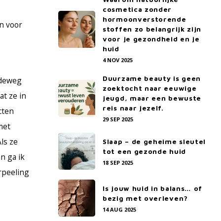
cosmetica zonder
hormoonverstorende
n voor
stoffen zo belangrijk zijn
voor je gezondheid en je
huid
4 NOV 2025
Duurzame beauty is geen
ndeweg
zoektocht naar eeuwige
at ze in
jeugd, maar een bewuste
reis naar jezelf.
cten
29 SEP 2025
met
ls ze
Slaap – de geheime sleutel
tot een gezonde huid
an ga ik
18 SEP 2025
rpeeling
Is jouw huid in balans… of
bezig met overleven?
14 AUG 2025