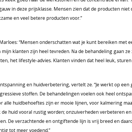
t gauw in deze prijsklasse. Mensen zien dat de producten niet
erkzame en veel betere producten voor.”
 Marloes: “Mensen onderschatten wat je kunt bereiken met e
mijn klanten zijn heel tevreden. Na de behandeling gaan ze z
en, het lifestyle-advies. Klanten vinden dat heel leuk, sture
 ontspanning en huidverbetering,
vertelt ze. “Je werkt op ee
 agressieve stoffen. De behandelingen voelen ook heel ontsp
or alle huidbehoeftes zijn er mooie lijnen, voor kalmering ma
k de huid vooral rustig worden; onzuiverheden verbeteren en
en. De verzachtende en ontgiftende lijn is vrij breed en daar
chtig tot meer voedend.”