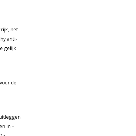
rijk, net
hy anti-
e gelijk
 voor de
 uitleggen
en in –
“De