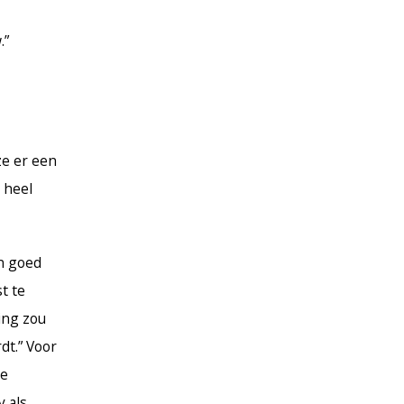
.”
ze er een
 heel
jn goed
t te
ling zou
dt.” Voor
De
y als