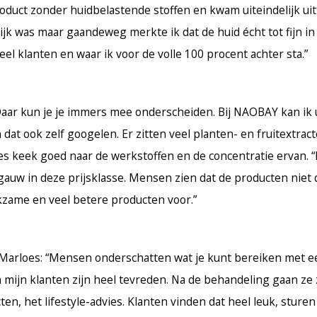
duct zonder huidbelastende stoffen en kwam uiteindelijk uit 
elijk was maar gaandeweg merkte ik dat de huid écht tot fijn 
l klanten en waar ik voor de volle 100 procent achter sta.”
 “Daar kun je je immers mee onderscheiden. Bij NAOBAY kan ik
at ook zelf googelen. Er zitten veel planten- en fruitextract
oes keek goed naar de werkstoffen en de concentratie ervan. 
t gauw in deze prijsklasse. Mensen zien dat de producten niet
erkzame en veel betere producten voor.”
 Marloes: “Mensen onderschatten wat je kunt bereiken met e
mijn klanten zijn heel tevreden. Na de behandeling gaan ze z
en, het lifestyle-advies. Klanten vinden dat heel leuk, sture