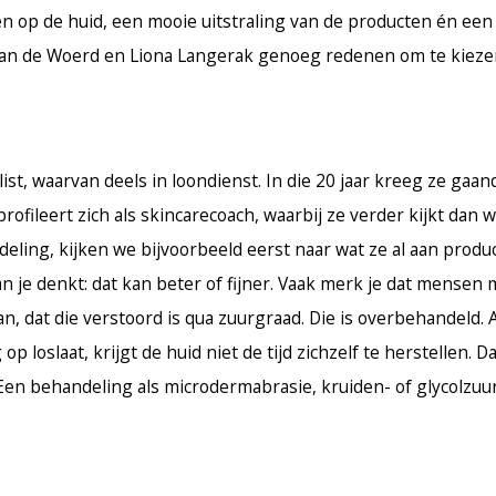
en op de huid, een mooie uitstraling van de producten én een
 van de Woerd en Liona Langerak genoeg redenen om te kieze
list, waarvan deels in loondienst. In die 20 jaar kreeg ze gaa
rofileert zich als skincarecoach, waarbij ze verder kijkt dan w
eling, kijken we bijvoorbeeld eerst naar wat ze al aan produ
 je denkt: dat kan beter of fijner. Vaak merk je dat mensen 
, dat die verstoord is qua zuurgraad. Die is overbehandeld. A
 loslaat, krijgt de huid niet de tijd zichzelf te herstellen. D
. Een behandeling als microdermabrasie, kruiden- of glycolzuu