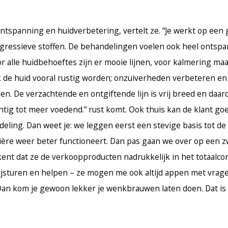
ontspanning en huidverbetering, vertelt ze. “Je werkt op een
 agressieve stoffen. De behandelingen voelen ook heel ontsp
or alle huidbehoeftes zijn er mooie lijnen, voor kalmering ma
k de huid vooral rustig worden; onzuiverheden verbeteren en
en. De verzachtende en ontgiftende lijn is vrij breed en daar
chtig tot meer voedend.” rust komt. Ook thuis kan de klant go
eling. Dan weet je: we leggen eerst een stevige basis tot de
ière weer beter functioneert. Dan pas gaan we over op een 
kent dat ze de verkoopproducten nadrukkelijk in het totaalco
 bijsturen en helpen – ze mogen me ook altijd appen met vragen
 Dan kom je gewoon lekker je wenkbrauwen laten doen. Dat is