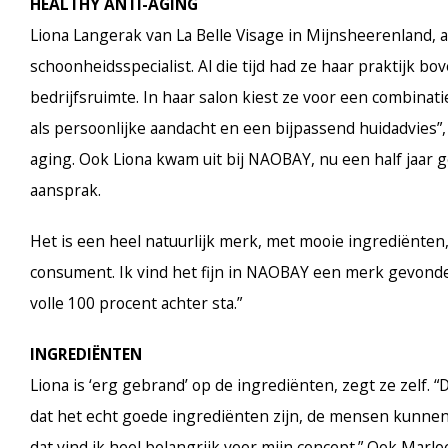
HEALTHY ANTI-AGING
Liona Langerak van La Belle Visage in Mijnsheerenland, al 
schoonheidsspecialist. Al die tijd had ze haar praktijk 
bedrijfsruimte. In haar salon kiest ze voor een combinati
als persoonlijke aandacht en een bijpassend huidadvies”, 
aging. Ook Liona kwam uit bij NAOBAY, nu een half jaar 
aansprak.
Het is een heel natuurlijk merk, met mooie ingrediënten,
consument. Ik vind het fijn in NAOBAY een merk gevonden
volle 100 procent achter sta.”
INGREDIËNTEN
Liona is ‘erg gebrand’ op de ingrediënten, zegt ze zelf.
dat het echt goede ingrediënten zijn, de mensen kunnen d
dat vind ik heel belangrijk voor mijn concept.” Ook Marl