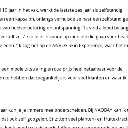
19 jaar in het vak, werkt de laatste zes jaar als zelfstandig
boven een kapsalon, onlangs verhuisde ze naar een zelfstandige
e van huidverbetering en ontspanning. “Ik vind allebei belang
vertelt ze. Ze richt zich vooral op mensen die gaan voor healt
geleden. “Ik zag het op de ANBOS Skin Experience, waar het m
 een mooie uitstraling en qua prijs heel betaalbaar voor de
 te hebben dat toegankelijk is voor veel klanten en waar ik
 “Daar kun je je immers mee onderscheiden. Bij NAOBAY kan ik
at ook zelf googelen. Er zitten veel planten- en fruitextract
oes keek goed naar de werkstoffen en de concentratie ervan. 